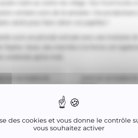
eudis matin au centre du village. Des food-trucks e
ts certains soirs de la semaine. Ces producteurs
s variés pour faire vibrer vos papilles !
dis soirs en période estivale avec une trentaine d
e l'église. Aussi, des marchés à la ferme ont égalem
es vendredis après-midi.
i soir sur la place du
Jeudi soir sur la place d
Pontet
BAR’GEOT : Beer-truck
CROQ PIZZAS : Food-
lise des cookies et vous donne le contrôle 
vous souhaitez activer