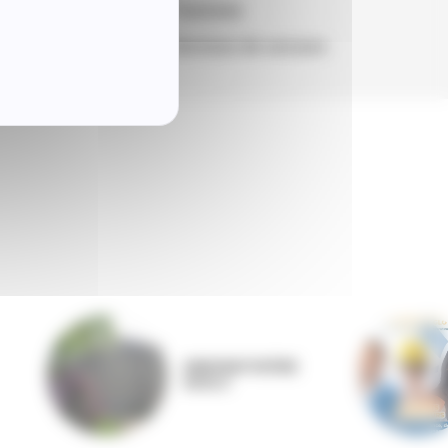
Tourisme
Services de secours
ANNONAY RHÔNE
AGGLO