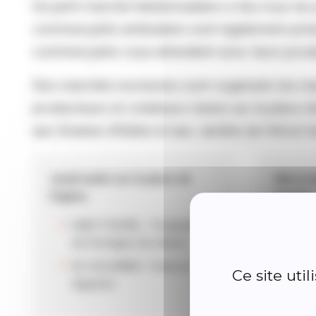
Un petit marché hebdomadaire a lieu tous les j
commerçants ambulants sont également présen
commerçants vous attendent avec leurs produit
Des marchés nocturnes sont organisés les mar
producteurs et créateurs réunis sur la place d
aux Graines d’Adine et aux Jardins du Héron l
Jeudi matin sur la place de
Mercred
l’église
Pontet
GAEC FOUREL : Producteur
LE 
de fromages de chèvre
M. COLOMBIE : Fruits et
Ce site uti
légumes