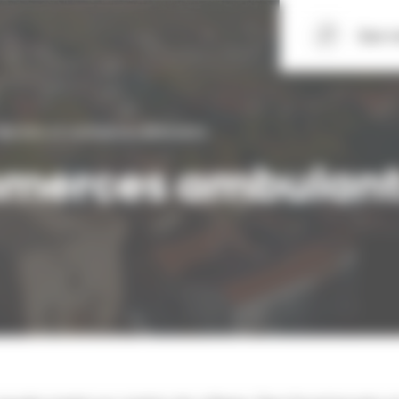
Que r
archés et commerces ambulants
mmerces ambulan