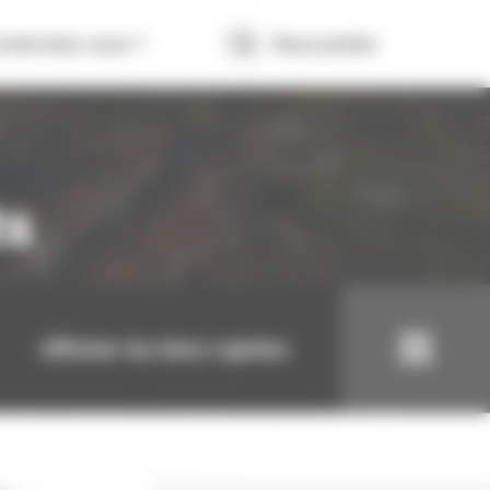
echerchez-vous ?
Nous joindre
ts
Afficher les liens rapides