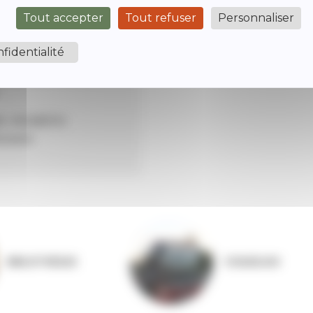
Tout accepter
Tout refuser
Personnaliser
fidentialité
matin sur la place du
L ROUMEYSI :
isserie
BIBLIOTHÈQUE
COQUELIGO