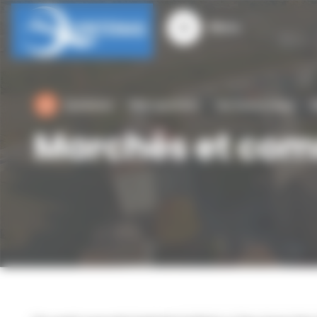
Panneau de gestion des cookies
Menu
Quintenas
Mon quotidien
Vie économique
M
Marchés et co