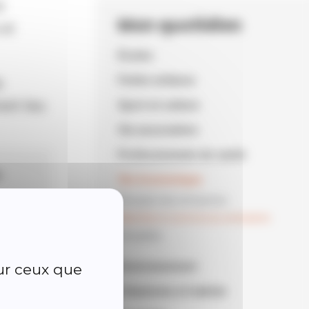
t
Mon quotidien
 et
Écoles
Petite enfance
e
ent lieu
Sport et culture
Vie associative
Professionnels de santé
u
Vie économique
Annuaire des entreprises
Marchés et commerces ambulants
truck
Actualités
Environnement
sur ceux que
Urbanisme et habitat