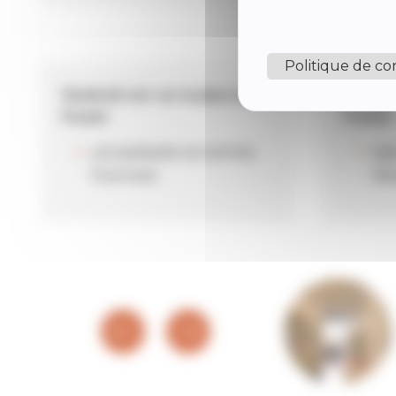
Politique de con
Vendredi soir sur la place du
Samedi 
Pontet
Pontet
LES BURGERS DE SOPHIE :
EAR
Food-truck
Rôt
PANNEAU POCKET