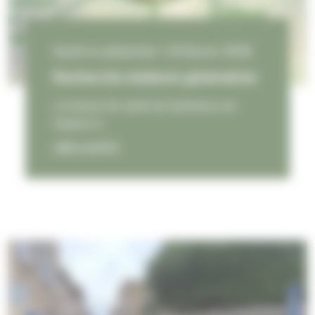
Santé et solidarités • 24 février 2026
Recherche médecin généraliste
La maison de santé de Quintenas est
toujours à…