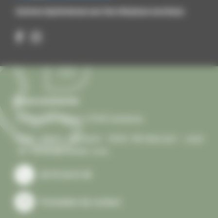
Suivez Quintenas sur les réseaux sociaux
Nous contacter
13 Place de l'Église, 07290 Quintenas
Lundi – Mardi – Vendredi : 15h30-18h Mercredi – Jeudi
: 9h-12h et sur rendez-vous.
04 75 34 41 03
Formulaire de contact