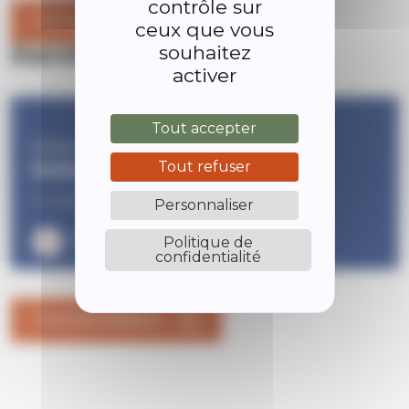
contrôle sur
TOUTES NOS ACTUALITÉS
ceux que vous
Dernières publications
souhaitez
activer
Tout accepter
Bulletin municipal
Tout refuser
Bulletin d’information Juin 2026
Il y a 68 jours
Personnaliser
TÉLÉCHARGER
Politique de
confidentialité
TOUS NOS NUMÉROS