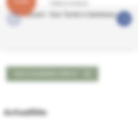
9 août
Culture et loisirs
Concert - Duo Tartini à Quintenas
VOIR LE CALENDRIER COMPLET
Actualités