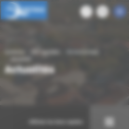
Panneau de gestion des cookies
Quintenas
Mon quotidien
Vie économique
Actualités
Actualités
Afficher les liens rapides