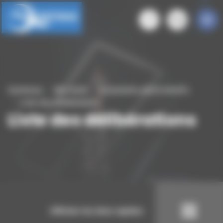
Panneau de gestion des cookies
Quintenas
Ma mairie
Documents administratifs
Liste des délibérations
Liste des délibérations
Afficher les liens rapides