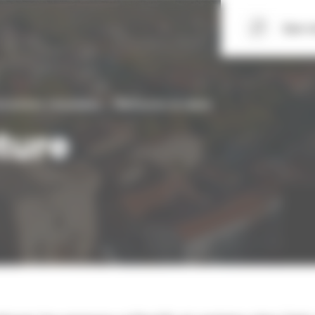
Que r
t actions citoyennes
Nettoyons la nature
ture