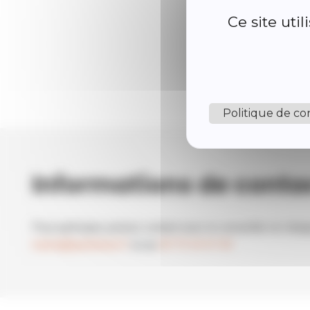
Ce site uti
Politique de con
Informations de conta
Pour participer, prenez contact avec le conseiller en charg
mairie@quintenas.fr
ou au
04 75 34 41 03
.