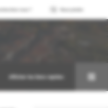
echerchez-vous ?
Nous joindre
Afficher les liens rapides