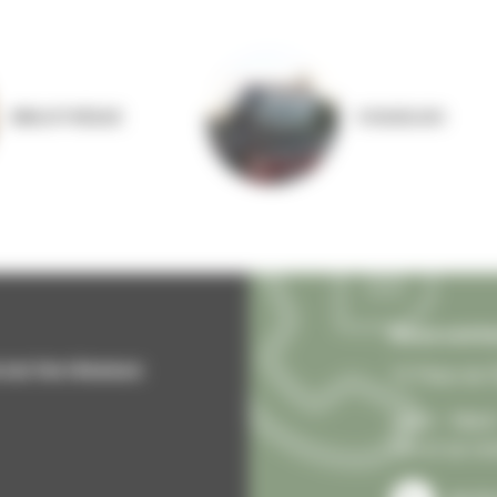
BIBLIOTHÈQUE
COQUELIGO
Nous conta
sur les réseaux
13 Place de l
Lundi – Mardi
12h et sur re