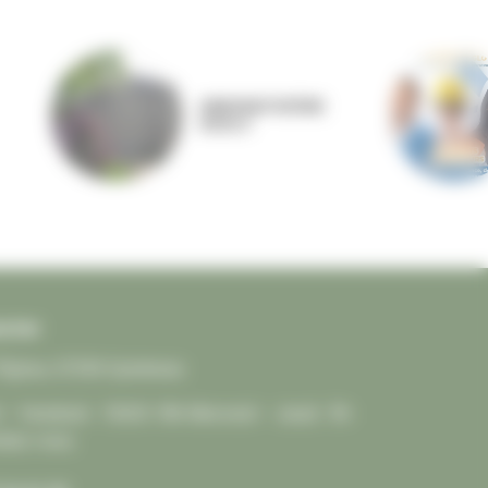
ANNONAY RHÔNE
AGGLO
cter
'Église, 07290 Quintenas
 – Vendredi : 15h30-18h Mercredi – Jeudi : 9h-
ndez-vous.