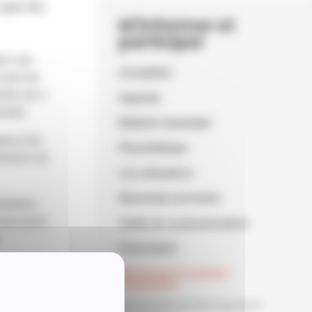
 que les
M'informer et
participer
on, aux
Actualités
n peu de
rnée qui a
Agenda
atin).
Bulletin municipal
tour d’un
Photothèque
chemins de
Les annuaires
Nouveaux arrivants
imations
ournissent
Outils de communication
Prévention
Bénévolat et actions
t d'être
citoyennes
Restauration de sites naturels et