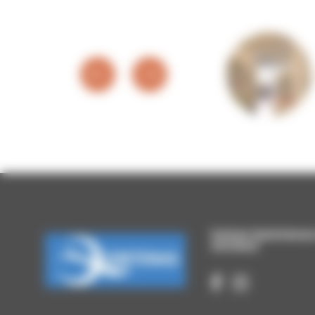
PANNEAU POCKET
Suivez Quintenas 
sociaux