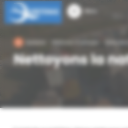
Panneau de gestion des cookies
Menu
Quintenas
M'informer et participer
Bénévolat e
Nettoyons la na