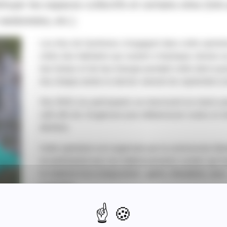
toyer les espaces collectifs et certains sites (tels
randonnées, etc.).
Les élus de Quintenas s’engagent dans cette opérati
côtés des habitants qui veulent s’impliquer, donner u
leur temps et de leur énergie pendant cette demi-jou
lieu chaque année le dernier samedi de septembre (m
Dès 9h30, les participants se réunissent en mairie au
café afin de s’organiser pour débarrasser routes et 
déchets.
Cette opération est organisée par la commission An
en partenariat avec les établissements Leclerc qui f
le matériel mis à disposition : gants, chasubles, sacs
poubelles.
Au retour du parcours, les sacs sont rassemblés avan
fermés et jetés.