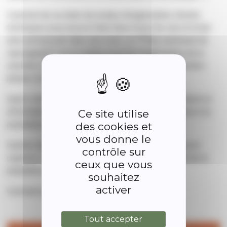
Il permet de se doter de modes d’organisation, d’outils
techniques pour pouvoir faire face à tous les cas et éviter
ainsi de basculer dans une crise. Le **Plan communal de
sauvegarde** est le maillon local de l’organisation de la
sécurité civile. Il doit permettre de gérer les différentes
phases d’un événement.
Quels sont les réflexes pour la phase d’urgence : alerte et
information des populations, protection et assistance à la
Ce site utilise
population, appui au service de secours ?
des cookies et
vous donne le
Quelles sont les actions à mener dans la phase « post-
contrôle sur
urgence » : action de soutien et d’accompagnement de la
ceux que vous
population, remise en état des infrastructures ?
souhaitez
activer
Comment gérer le retour à la normale ?
Tout accepter