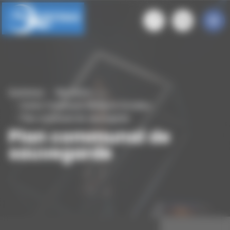
Panneau de gestion des cookies
Quintenas
Ma mairie
Centre Communal d'Actions Sociales
Plan communal de sauvegarde
Plan communal de
sauvegarde