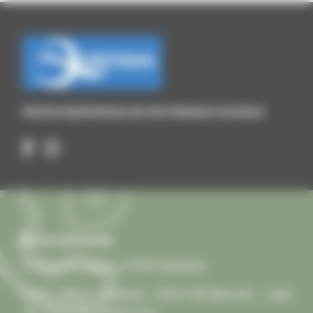
Suivez Quintenas sur les réseaux sociaux
Nous contacter
13 Place de l'Église, 07290 Quintenas
Lundi – Mardi – Vendredi : 15h30-18h Mercredi – Jeudi
: 9h-12h et sur rendez-vous.