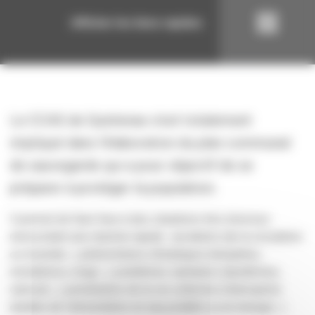
Afficher les liens rapides
Le CCAS de Quintenas s’est totalement
impliqué dans l’élaboration du plan communal
de sauvegarde qui a pour objectif de se
préparer à protéger la population.
Il permet de faire face à des situations très diverses
nécessitant une réaction rapide : accidents (de la circulation
ou incendie…), phénomènes climatiques (tempêtes,
inondations, neige…), problèmes sanitaires (épidémies,
canicule…), perturbation de la vie collective (interruption
durable de l’alimentation en eau potable ou en énergie…).