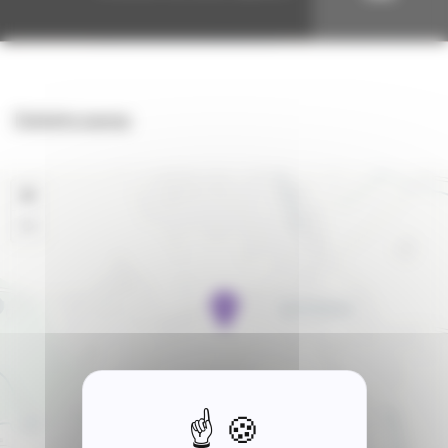
Diététicienne
+
−