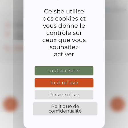
Leaflet
| ©
OpenStreetMap
contributors
Ce site utilise
des cookies et
vous donne le
Dététicienne
contrôle sur
140 route de Saint Alban d'Ay
ceux que vous
07290 Quintenas
souhaitez
06.86.64.74.93
activer
Tout accepter
Tout refuser
Personnaliser
Politique de
confidentialité
BIBLIOTHÈQUE