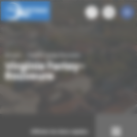
Panneau de gestion des cookies
Accueil
Virginie Ferlay-Rouveure
Virginie Ferlay-
Rouveure
Afficher les liens rapides