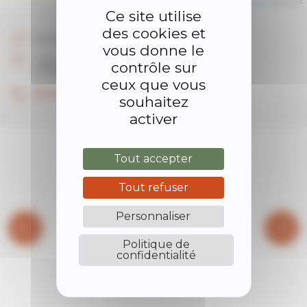
Leaflet
| ©
OpenStreetMap
contributors
Ce site utilise
des cookies et
Kinésithérapeute et Ostéopathe
vous donne le
140 route de Saint Alban d'Ay
contrôle sur
07290 Quintenas
ceux que vous
06.84.01.70.84
souhaitez
activer
Tout accepter
Tout refuser
Personnaliser
Politique de
confidentialité
BIBLIOTHÈQUE