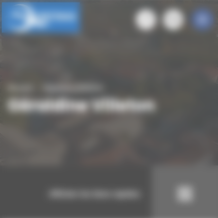
Panneau de gestion des cookies
Accueil
Géraldine Villeton
Géraldine Villeton
Afficher les liens rapides