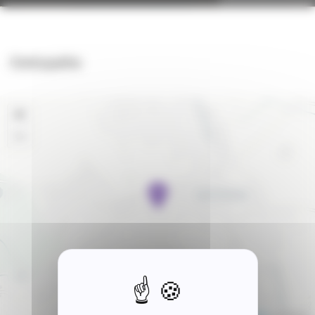
Ostéopathe
+
−