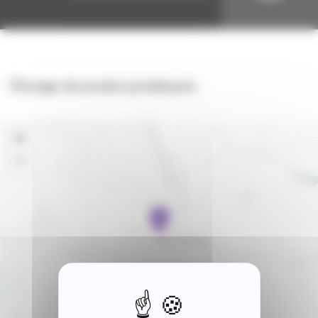
Élevage de poules pondeuses
+
−