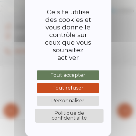
Leaflet
| ©
OpenStreetMap
contributors
Ce site utilise
des cookies et
vous donne le
Autres
contrôle sur
Les Plantas
ceux que vous
07290 Quintenas
souhaitez
04.75.34.56.45
activer
Tout accepter
Tout refuser
Personnaliser
Politique de
confidentialité
BIBLIOTHÈQUE