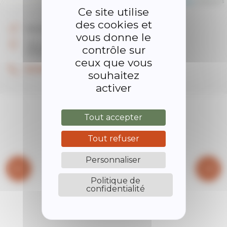
Leaflet
| ©
OpenStreetMap
contributors
Ce site utilise
des cookies et
Alimentation
vous donne le
162 route de Rome
contrôle sur
07290 Quintenas
ceux que vous
06.08.41.14.51
souhaitez
activer
Tout accepter
Tout refuser
Personnaliser
Politique de
confidentialité
BIBLIOTHÈQUE