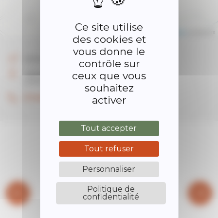
Ce site utilise
Leaflet
| ©
OpenStreetMap
contributors
des cookies et
vous donne le
Autres
contrôle sur
ceux que vous
165 impasse des Vignes
07290 Quintenas
souhaitez
07.60.55.50.28
activer
Tout accepter
Tout refuser
Personnaliser
Politique de
confidentialité