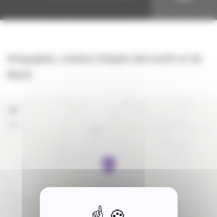
Infographie, création d’objets décoratifs et de
bijoux
+
−