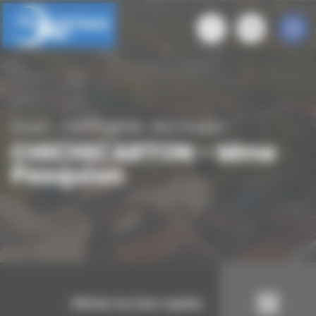
Panneau de gestion des cookies
Accueil
CHICHICARTON - Mme Pasquion
CHICHICARTON - Mme
Pasquion
Afficher les liens rapides