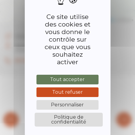
Ce site utilise
Leaflet
| ©
OpenStreetMap
contributors
des cookies et
vous donne le
Autres
contrôle sur
ceux que vous
Munas
07290 Quintenas
souhaitez
04.75.34.01.85
activer
Tout accepter
Tout refuser
Personnaliser
Politique de
confidentialité