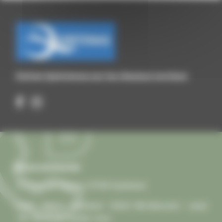
Suivez Quintenas sur les réseaux sociaux
Nous contacter
13 Place de l'Église, 07290 Quintenas
Lundi – Mardi – Vendredi : 15h30-18h Mercredi – Jeudi
: 9h-12h et sur rendez-vous.